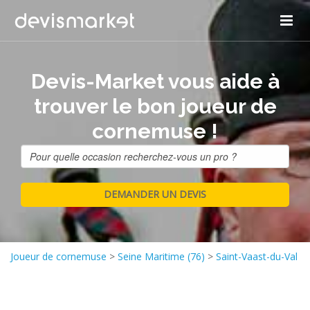
Devis-Market vous aide à
trouver le bon joueur de
cornemuse !
Joueur de cornemuse
>
Seine Maritime (76)
>
Saint-Vaast-du-Val